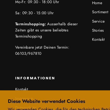
Mo-Fr: 09:30 - 18:00 Uhr
Home
Sortiment
Sa: 09:30 - 15:00 Uhr
Service
Terminshopping:
Ausserhalb dieser
Zeiten gibt es unsere beliebtes
Stories
Terminshopping
Kontakt
Vereinbare jetzt Deinen Termin:
06103/967810
INFORMATIONEN
Kontakt
Impressum
Diese Website verwendet Cookies
Datenschutz
Wir verwenden Cookies, die für den technischen Betri