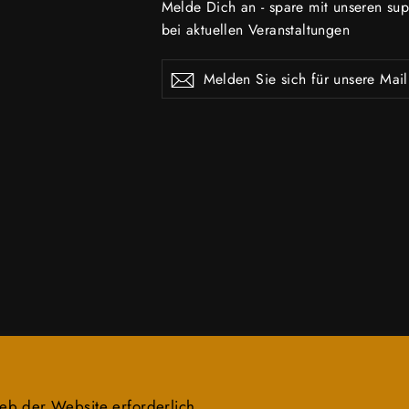
Melde Dich an - spare mit unseren su
bei aktuellen Veranstaltungen
Melden
Abonnieren
Abonnieren
Sie
sich
für
unsere
Mailingliste
an
eb der Website erforderlich